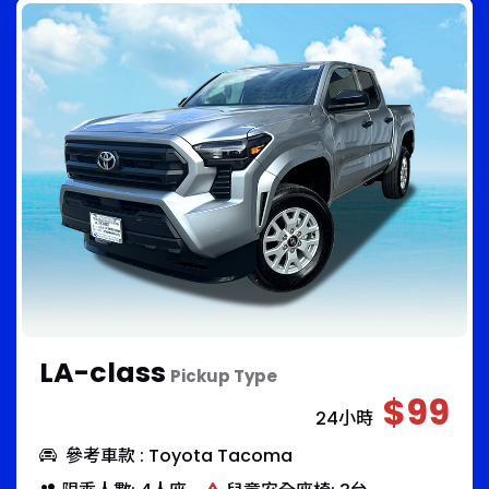
LA-class
Pickup Type
$99
24小時
參考車款 : Toyota Tacoma