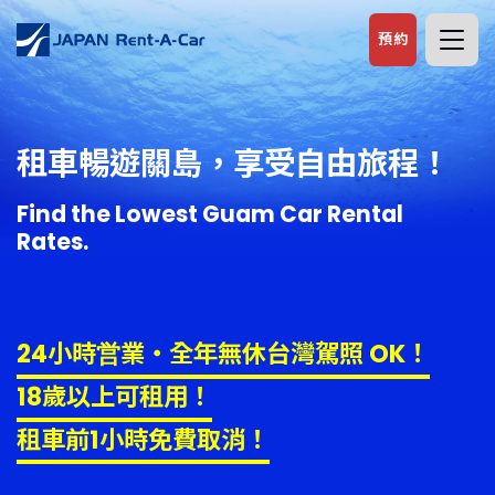
預約
租車暢遊關島，
享受自由旅程！
Find the Lowest Guam Car Rental
Rates.
24小時営業・全年無休
台灣駕照 OK！
18歲以上可租用！
租車前1小時免費取消！