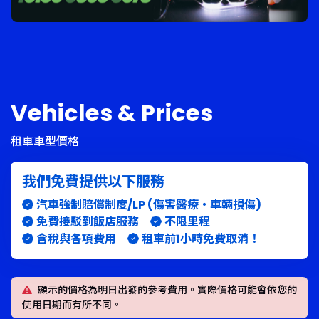
Vehicles & Prices
租車車型價格
我們免費提供以下服務
汽車強制賠償制度/LP (傷害醫療・車輛損傷)
免費接駁到飯店服務
不限里程
含稅與各項費用
租車前1小時免費取消！
顯示的價格為明日出發的參考費用。實際價格可能會依您的
使用日期而有所不同。