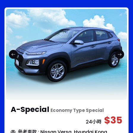
A-Special
Economy Type Special
$35
24小時
參考車款 : Nissan Versa, Hyundai Kona,