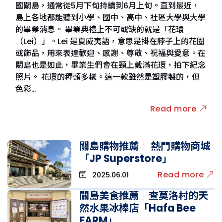
國關島，通常從5月下旬持續到6月上旬。直到最近，
島上各地都能聽到小學、國中、高中、社區大學與大學
的畢業消息。 畢業典禮上不可或缺的就是「花環
（Lei）」。Lei 是夏威夷語，意思是掛在脖子上的花圈
或飾品，用來表達歡迎、感謝、尊敬、祝福與愛意。在
關島也是如此，畢業生們會在頸上戴滿花環，拍下紀念
照片。 花環的種類多樣。這一款雖然是塑膠製的，但
色彩…
Read more
關島購物推薦｜ 熱門購物商城
「JP Superstore」
Read more
2025.06.01
關島美食推薦｜查莫洛村的天
然水果冰棒店「Hafa Bee
FARM」