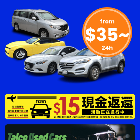
from
$35
~
24h