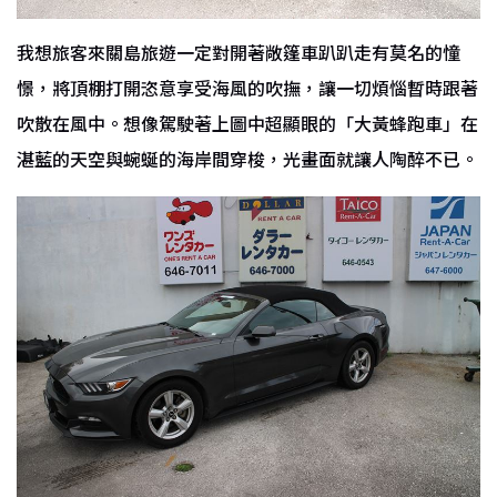
我想旅客來關島旅遊一定對開著敞篷車趴趴走有莫名的憧
憬，將頂棚打開恣意享受海風的吹撫，讓一切煩惱暫時跟著
吹散在風中。想像駕駛著上圖中超顯眼的「大黃蜂跑車」在
湛藍的天空與蜿蜒的海岸間穿梭，光畫面就讓人陶醉不已。